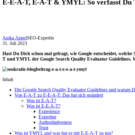
E-E-A-T, E-A-T & YMYL: So verfasst Du 
Anika Appel
SEO-Expertin
31. Juli 2023
Hast Du Dich schon mal gefragt, wie Google entscheidet, welche
T und YMYL der Google Search Quality Evaluator Guidelines. Wa
Inhalt
Die Google Search Quality Evaluator Guidelines und warum Du
Von E-A-T zu E-E-A-T: Das hat sich geändert
Was ist E-A-T?
Was ist E-E-A-T?
Experience
Expertise
Authoritativeness
Trust
Was ist YMYL und was hat es mit E-E-A-T zu tun?