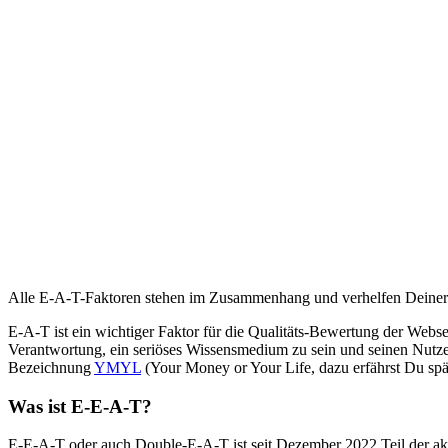
Alle E-A-T-Faktoren stehen im Zusammenhang und verhelfen Deiner 
E-A-T ist ein wichtiger Faktor für die Qualitäts-Bewertung der Webse
Verantwortung, ein seriöses Wissensmedium zu sein und seinen Nutzer:
Bezeichnung
YMYL
(Your Money or Your Life, dazu erfährst Du spä
Was ist E-E-A-T?
E-E-A-T oder auch Double-E-A-T ist seit Dezember 2022 Teil der akt