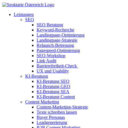
Leistungen
SEO
SEO Beratung
Keyword-Recherche
Landingpage-Optimierung
Landingpage-Strategie
Relaunch-Betreuung
Pagespeed-Optimierung
SEO-Workshop
Link Audit
Barrierefreiheit-Check
UX und Usability
KI-Beratung
KI-Beratung SEO
KI-Beratung GEO
KI-Beratung SEA
KI-Beratung Content
Content Marketing
Content-Marketing-Strategie
Texte schreiben lassen
Buyer Personas
Leadgenerierung
B2B Content Marketing